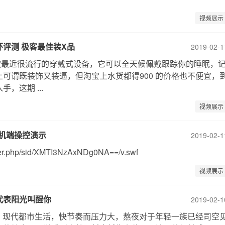
视频展示
手环评测 极客最佳装X品
2019-02-1
环是一款最近很流行的穿戴式设备，它可以全天候佩戴跟踪你的睡眠，
可谓既装饰又装逼，但淘宝上水货都得900 的价格也不便宜，
，这期 ...
视频展示
灯手机端操控演示
2019-02-1
ayer.php/sid/XMTI3NzAxNDg0NA==/v.swf
视频展示
代表阳光叫醒你
2019-02-1
日 现代都市生活，快节奏而压力大，熬夜对于年轻一族已经司空