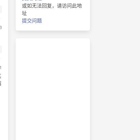
或如无法回复，请访问此地
址
提交问题
3
1
其
越