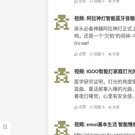
点赞
回复 0
分享
视频: 阿拉神灯智能蓝牙音
床头必备神器阿拉神灯正式
响，还是一个“欠拍”的闹钟~可定制录音 h
0/v.swf
点赞
回复 0
分享
视频: IGOO智能灯家庭灯
医学研究证明，灯光的亮度
篮曲、童话故事入睡的光曲，
着夜灯睡觉，心里有安全感，IGO
点赞
回复 0
分享
视频: emoi基本生活 智能
http://player.youku.com/pl