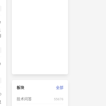
1
记
到
1
板块
全部
0
技术问答
55676
见