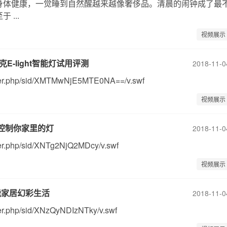
身体健康，一觉睡到自然醒越来越像奢侈品。清晨的闹钟成了最
...
视频展示
克E-light智能灯试用评测
2018-11-0
layer.php/sid/XMTMwNjE5MTE0NA==/v.swf
视频展示
来控制你家里的灯
2018-11-0
ayer.php/sid/XNTg2NjQ2MDcy/v.swf
视频展示
智能家居幻彩生活
2018-11-0
yer.php/sid/XNzQyNDIzNTky/v.swf