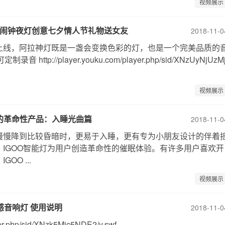
视频展示
箱闹钟夜灯创意七夕情人节礼物送女友
2018-11-0
上线，阿拉神灯既是一盏会变换色彩的灯，也是一个完美品质的
ttp://player.youku.com/player.php/sid/XNzUyNjUzMj
视频展示
光的革命性产品：入睡光曲篇
2018-11-0
慢慢降到比较昏暗时，更易于入睡，更有专为小朋友设计的伴着
IGOO智能灯为用户创造革命性的催眠体验。有许多用户喜欢开
O ...
视频展示
情感音响灯 使用说明
2018-11-0
ayer.php/sid/XNzk5Mjc5NDE2/v.swf