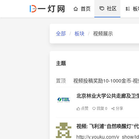
社区
首页
板
全部
板块
视频展示
主题
置顶
视频投稿奖励10-1000金币
北京林业大学公共走廊及卫
点赞
回复 0
分享
视频: 飞利浦“自然唤醒灯”
http://v.youku.com/v_show