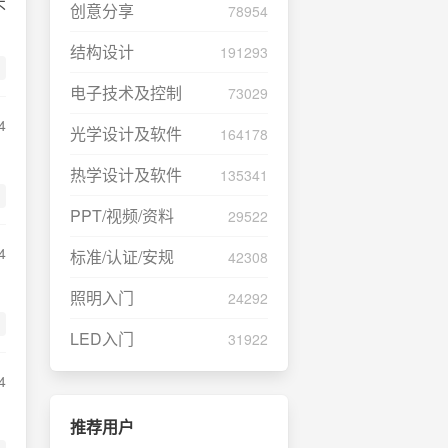
不
创意分享
78954
结构设计
191293
电子技术及控制
73029
4
光学设计及软件
164178
热学设计及软件
135341
PPT/视频/资料
29522
4
标准/认证/安规
42308
照明入门
24292
LED入门
31922
4
推荐用户