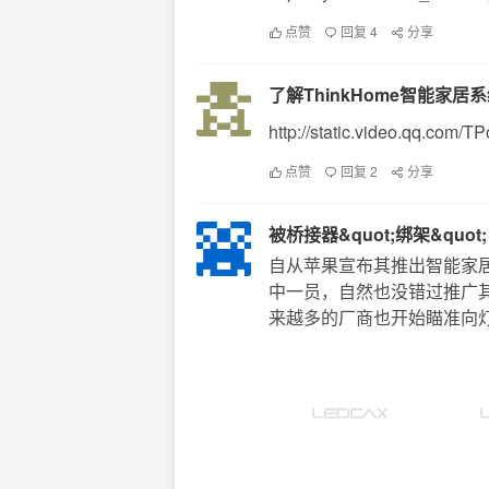
点赞
回复 4
分享
了解ThinkHome智能家居
http://static.video.qq.com
点赞
回复 2
分享
被桥接器&quot;绑架&quo
自从苹果宣布其推出智能家居
中一员，自然也没错过推广
来越多的厂商也开始瞄准向灯具