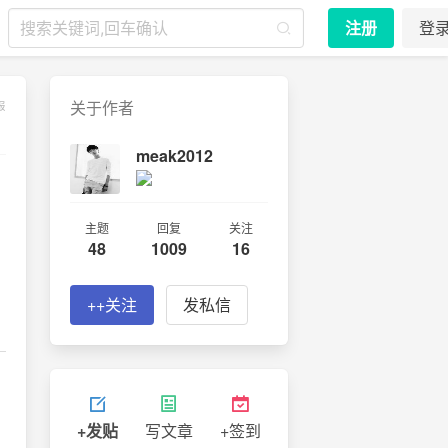
注册
登
关于作者
报
meak2012
主题
回复
关注
48
1009
16
++关注
发私信
+发贴
写文章
+签到